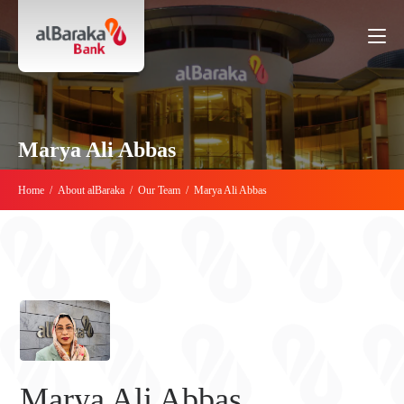
Marya Ali Abbas
Home
/
About alBaraka
/
Our Team
/
Marya Ali Abbas
Marya Ali Abbas