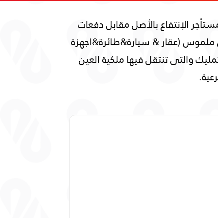
تأجر الإنتفاع بالأصل مقابل دفعات
ى ملموس (عقار & سيارة&طائرة&اجهزة
لتمليك والتى تنتقل فيها ملكية العين
عية.